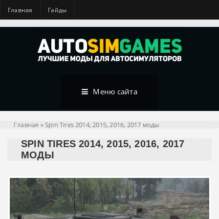
Главная
Гайды
Меню сайта
Главная
» Spin Tires 2014, 2015, 2016, 2017 моды
SPIN TIRES 2014, 2015, 2016, 2017
МОДЫ