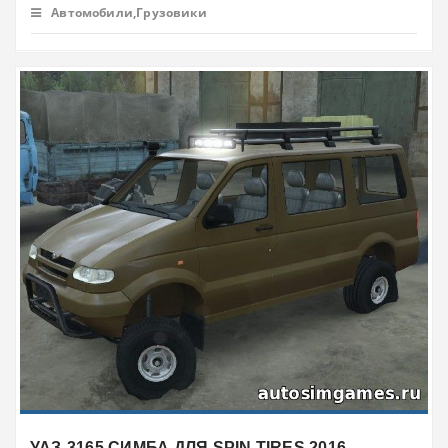
Автомобили,Грузовики
УАЗ-3165 СИМБА ДЛЯ SPIN TIRES 2016