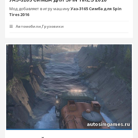
Мод добавляет в игру машину
Уаз-3165 Симба для Spin
Tires 2016
Автомобили,Грузовики