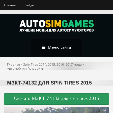
Главная
Гайды
Меню сайта
Главная
»
Spin Tires 2014, 2015, 2016, 2017 моды
»
Автомобили,Грузовики
МЗКТ-74132 ДЛЯ SPIN TIRES 2015
Скачать МЗКТ-74132 для spin tires 2015