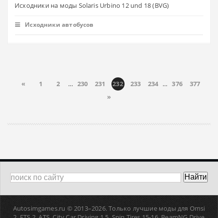
Исходники на моды Solaris Urbino 12 und 18 (BVG)
Исходники автобусов
«
1
2
…
230
231
232
233
234
…
376
377
»
Autosimgames.ru © 2013–
2026. Только лучшие моды для Omsi
2, ETS 2, ATS, Сity Car Driving 1.5, Spin Tires 15-16, BeamNG Drive