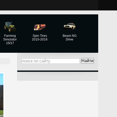
Farming
Spin Tires
Beam NG
Simulator
2015-2016
Drive
15/17